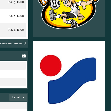
7 aug, 16:00
Visby
Övrigt
Värdegrund
AIK
Barn och ungdom
Klubbinfo
JOYNA
Trafik
7 aug, 16:00
Domare
Gräsroten
Spelarregistrering
Ersättning domare
Bli VAIK Sponsor
7 aug, 16:00
Licensiering
Bli
Registrering
på Traume
medlem
alenderöversikt
Medlemsansökan
Medlemsåtaganden
Idrottsförsäkring
Medlemsavgift
Länet