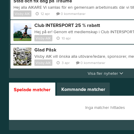
Städ och fix dag på Traume
Visby AIK
12 apr
0
kommentarer
Club INTERSPORT 25 % rabatt
Visby AIK
10 apr
Glad Påsk
Visby AIK
3 apr
0
kommentarer
Visa fler nyheter
Kommande matcher
Spelade matcher
Inga matcher hittades