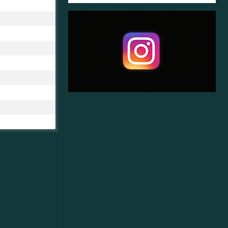
14.00
Plats: Traume IP Uppgifter som ska genomföras: Grovstädning av v