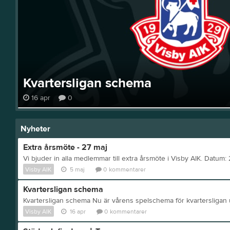
Kvartersligan schema
16 apr
0
Nyheter
Extra årsmöte - 27 maj
Visby AIK
5 maj
0
kommentarer
Kvartersligan schema
Kvartersligan schema Nu är vårens spelschema för kvartersligan
Visby AIK
16 apr
0
kommentarer