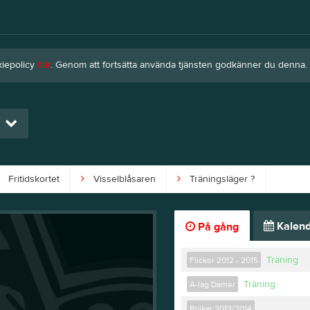
kiepolicy
här
. Genom att fortsätta använda tjänsten godkänner du denna.
Fritidskortet
Visselblåsaren
Träningsläger ?
Kalend
På gång
Träning
Flickor 2012 - 2015
Träning
A-lag Damer
Pojkar 2013/2014