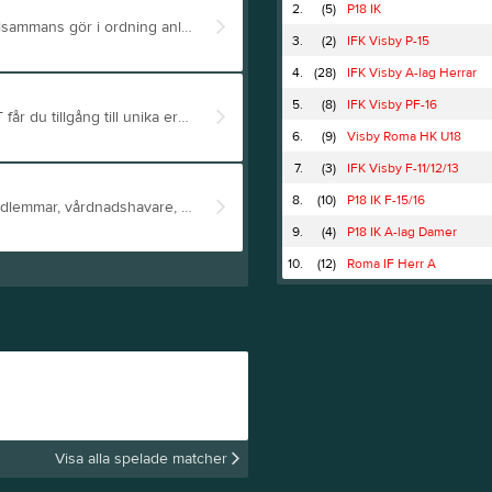
2.
(5)
P18 IK
Hej alla AIKARE Vi samlas för en gemensam arbetsinsats där vi tillsammans gör i ordning anläggningen
Söndag 19/4
Tid: Kl. 10.00–
3.
(2)
IFK Visby P-15
4.
(28)
IFK Visby A-lag Herrar
5.
(8)
IFK Visby PF-16
Hej på er! Genom ett medlemskap i Club INTERSPORT får du tillgång till unika erbjudanden samt bonus på alla dina köp. Välj din förening under ”Mina sidor” på INTERSPORT.se, då går 3% på allt du handlar hos oss tillbaka till din valda förening utan att din egna bonus påverkas! Webshop Fotbollssäsongen är här! T.o.m. den 20 april får du 25 % rabatt på all fotboll – perfekt för att fylla på med det du behöver under säsongen. Ange: FOTBOLL26 vid köp online. Visa upp streckod i butik. (Gäller på ordinarie priser och kan ej kombineras med andra rabatter. Gäller ej produkter ”exkluderade från rabatter”, föreningskläder, supporterprodukter, beställningsprodukter eller sista chansen produkter.)
6.
(9)
Visby Roma HK U18
7.
(3)
IFK Visby F-11/12/13
8.
(10)
P18 IK F-15/16
Visby AIK vill önska alla utövare/ledare, sponsorer, medlemmar, vårdnadshavare, ideella funktionärer och Idrottsgotland en riktigt fin Påsk!
9.
(4)
P18 IK A-lag Damer
10.
(12)
Roma IF Herr A
Visa alla spelade matcher