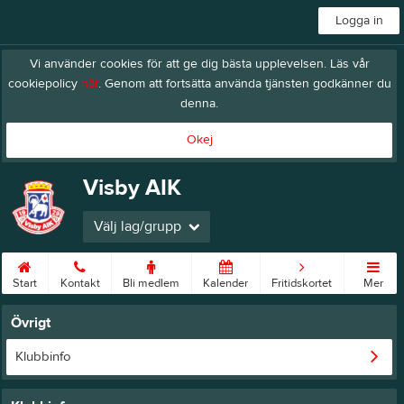
Logga in
Vi använder cookies för att ge dig bästa upplevelsen. Läs vår
cookiepolicy
här
. Genom att fortsätta använda tjänsten godkänner du
denna.
Okej
Visby AIK
Välj lag/grupp
Start
Kontakt
Bli medlem
Kalender
Fritidskortet
Mer
Övrigt
Klubbinfo