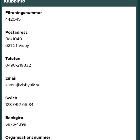
Klubbinfo
Föreningsnummer
4425-15
Postadress
Box1049
621 21 Visby
Telefon
0498-219832
Email
kansli@visbyaik.se
Swish
123 092 65 84
Bankgiro
5976-4399
Organisationsnummer