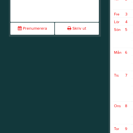
Fre
3
Lör
4
Prenumerera
Skriv ut
Sön
5
Mån
6
Tis
7
Ons
8
Tor
9