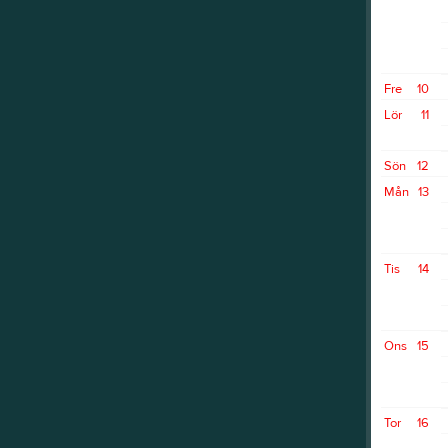
Fre
10
Lör
11
Sön
12
Mån
13
Tis
14
Ons
15
Tor
16