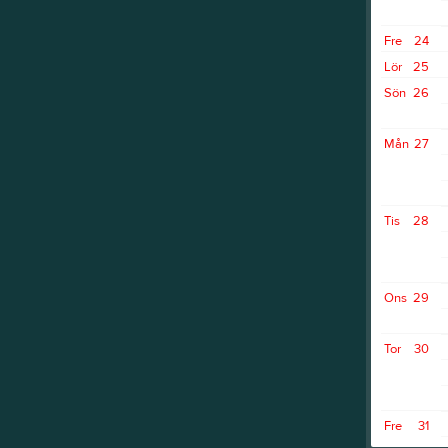
Fre
24
Lör
25
Sön
26
Mån
27
Tis
28
Ons
29
Tor
30
Fre
31