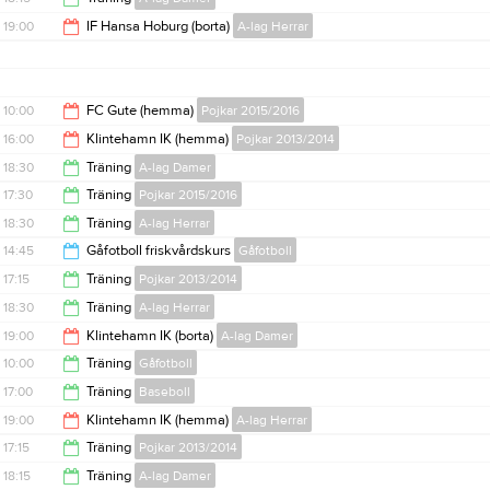
18:45
19:00
IF Hansa Hoburg (borta)
A-lag Herrar
20:15
21:00
10:00
FC Gute (hemma)
Pojkar 2015/2016
16:00
Klintehamn IK (hemma)
Pojkar 2013/2014
14:00
18:30
Träning
A-lag Damer
17:30
17:30
Träning
Pojkar 2015/2016
20:00
18:30
Träning
A-lag Herrar
18:45
14:45
Gåfotboll friskvårdskurs
Gåfotboll
20:00
17:15
Träning
Pojkar 2013/2014
15:45
18:30
Träning
A-lag Herrar
18:30
19:00
Klintehamn IK (borta)
A-lag Damer
20:00
10:00
Träning
Gåfotboll
21:00
17:00
Träning
Baseboll
11:15
19:00
Klintehamn IK (hemma)
A-lag Herrar
18:00
17:15
Träning
Pojkar 2013/2014
21:00
18:15
Träning
A-lag Damer