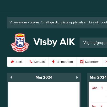
Vi använder cookies för att ge dig bästa upplevelsen. Läs vår coo
Visby AIK
Välj lag/grupp
Start
Kontakt
Bli medlem
Kalender
Maj 2024
Maj 2024
Ons
1
Tor
2