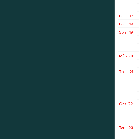
Fre
17
Lör
18
Sön
19
Mån
20
Tis
21
Ons
22
Tor
23