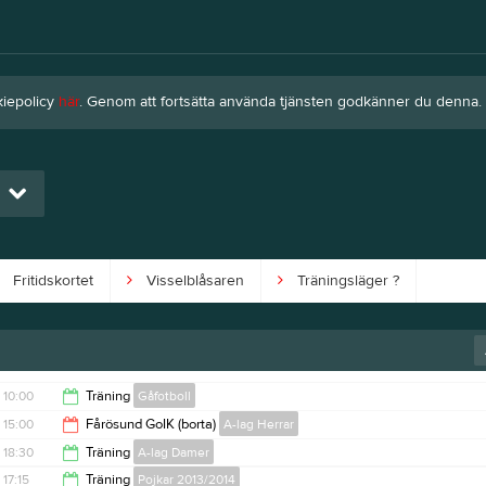
kiepolicy
här
. Genom att fortsätta använda tjänsten godkänner du denna.
Fritidskortet
Visselblåsaren
Träningsläger ?
10:00
Träning
Gåfotboll
15:00
Fårösund GoIK (borta)
A-lag Herrar
11:15
18:30
Träning
A-lag Damer
18:00
17:15
Träning
Pojkar 2013/2014